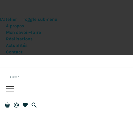
L'atelier
Toggle submenu
A propos
Mon savoir-faire
Réalisations
Actualités
Contact
Livraison offerte dès 150€ d'achats
Panier
Mon
Liste
recherche
compte
de
souhaits