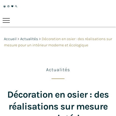
Panier
Mon
Liste
recherche
compte
de
souhaits
Accueil
>
Actualités
>
Décoration en osier : des réalisations sur
mesure pour un intérieur moderne et écologique
Actualités
Décoration en osier : des
réalisations sur mesure