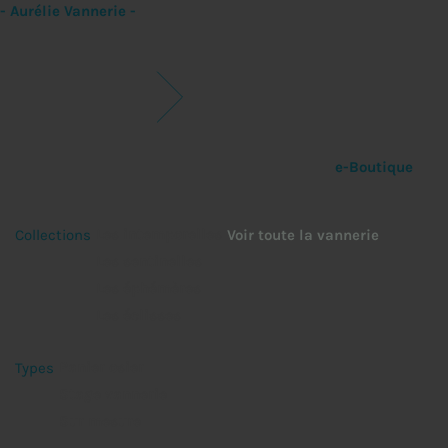
- Aurélie Vannerie -
e-Boutique
Les intemporelles
Collections
Voir toute la vannerie
Les sentinelles
Les éphémères
Les éclisses
Panier osier
Types
Stage vannerie
Sur mesure