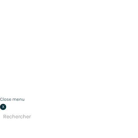
© Aurélie Vannerie 2022 - Tous droits réservés
Plan du site
Politique de confidentialité
Mentions légales
Close menu
X