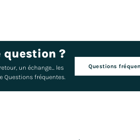
 question ?
Questions fréque
tour, un échange... les 
e Questions fréquentes.