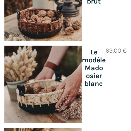
brut
69,00
€
Le
modèle
Mado
osier
blanc