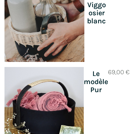
Viggo
osier
blanc
69,00
€
Le
modèle
Pur