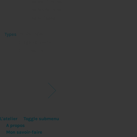
Les sentinelles
Les éphémères
Les éclisses
Panier osier
Types
Stage vannerie
Sur mesure
L'atelier
Toggle submenu
A propos
Mon savoir-faire