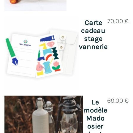
70,00
€
Carte
cadeau
stage
vannerie
69,00
€
Le
modèle
Mado
osier