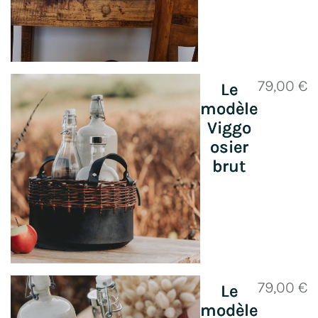
79,00
€
Le
modèle
Viggo
osier
brut
79,00
€
Le
modèle