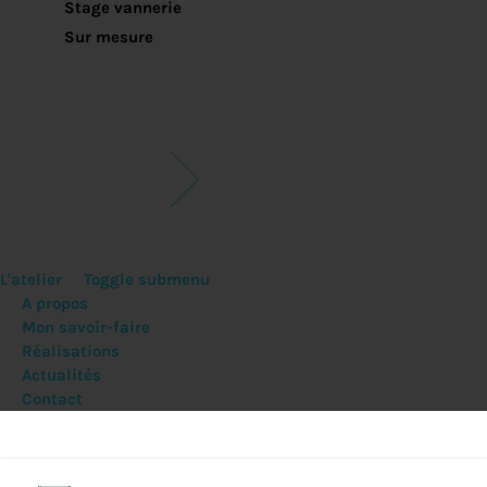
Stage vannerie
Sur mesure
L'atelier
Toggle submenu
A propos
Mon savoir-faire
Réalisations
Actualités
Contact
Livraison offerte dès 150€ d'achats