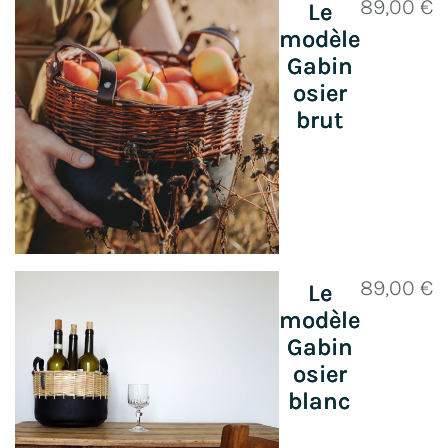
89,00
€
Le
modèle
Gabin
osier
brut
89,00
€
Le
modèle
Gabin
osier
blanc