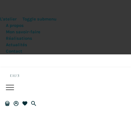
L'atelier
Toggle submenu
A propos
Mon savoir-faire
Réalisations
Actualités
Contact
Livraison offerte dès 150€ d'achats
Panier
Mon
Liste
recherche
compte
de
souhaits