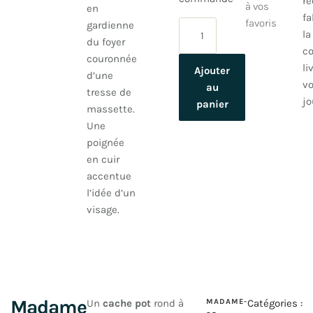
re
à vos
en
fa
favoris
gardienne
la
du foyer
c
couronnée
li
Ajouter
d’une
vo
au
tresse de
jo
panier
massette
.
Une
poignée
en cuir
accentue
l’idée d’un
visage.
Madame
Un
cache pot
rond à
MADAME-
Catégories :