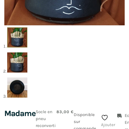
Madame
Socle en
83,00
€
Disponible
Ec
pneu
sur
E
Ajouter
reconverti
commande