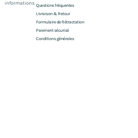
informations
Questions fréquentes
Livraison & Retour
Formulaire de Rétractation
Paiement sécurisé
Conditions générales
© Aurélie Vannerie 2022 - Tous droits réservés
Plan du site
Politique de confidentialité
Mentions légales