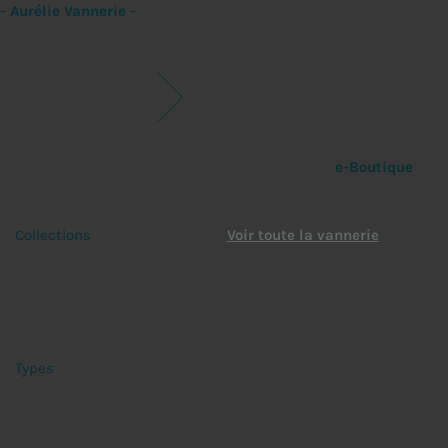
- Aurélie Vannerie -
e-Boutique
Les intemporelles
Collections
Voir toute la vannerie
Les sentinelles
Les éphémères
Les éclisses
Panier osier
Types
Stage vannerie
Sur mesure